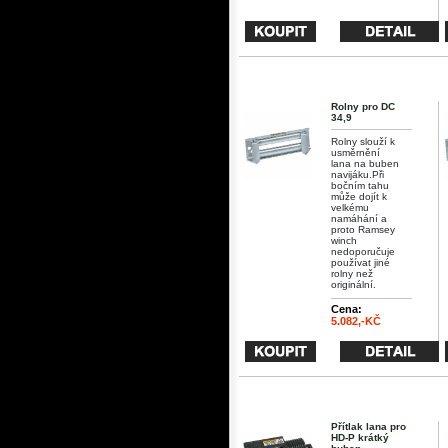
Rolny pro DC
34,9
Rolny slouží k
usměrnění
lana na buben
navijáku.Při
bočním tahu
může dojít k
velkému
namáhání a
proto Ramsey
winch
nedoporučuje
používat jiné
rolny než
originální.
Cena:
5.082,-KČ
Přítlak lana pro
HD-P krátký