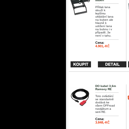
buben
Přítlak lana
slouží k
lepšímu
ukládání lana
na buben ale
hlavně k
udržení lana
na bubnu i v
případě, že
není v tahu.
Cena:
4.901,-KČ
DO kabel 3,6m
Ramsey RE
Toto ovládání
se standartně
dodává ke
všem OFFroad
navijákum a
serii RE.
Cena:
3.848,-KČ