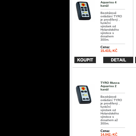
Aquarisu 4
kanál
Bezdrátové
ovládání TYRO
je prověřený ,
funkční
výrobek od
Holandského
výrobce s
dosahem
300m.
Cena:
15.415,-KČ
TYRO Musca
Aquarisu 2
kanál
Bezdrátové
ovládání TYRO
je prověřený ,
funkční
výrobek od
Holandského
výrobce s
dosahem až
300m.
Cena:
14.042,-KČ