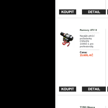
Ramsey ATV 8
Naviják plnící
požadavky
CSN-EN
14492-1 pro
profesionály.
Cena:
15.609,-KČ
TYRO Musca