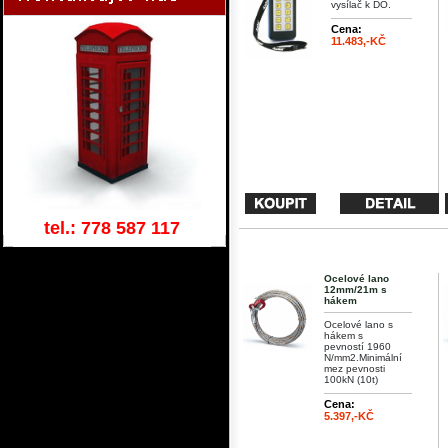
vysílač k DO.
Cena:
11.483,-KČ
tel.: 778 587 117
Ocelové lano
12mm/21m s
hákem
Ocelové lano s
hákem s
pevností 1960
N/mm2.Minimální
mez pevnosti
100kN (10t)
Cena:
5.397,-KČ