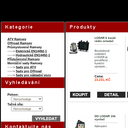
102720049
Content on this page r
LODAR 6 kanál
ATV Ramsey
rádio ovladač
Offroad Ramsey
Průmyslovené Ramsey
Bezdrátové
----->
Elektrické EN14492-1
ovládání
----->
Hydraulické EN14492-1
LODAR je
Příslušenství Ramsey
prověřený ,
Montážní sady Ramsey
funkční
výrobek...
----->
Sady pro ATV
----->
Sady pro Offroad
----->
Sady pro nákladní vozy
Cena:
23.231,-KČ
Pohon:
Tažná síla:
DO LODAR 10k
vysílač
Náhradní