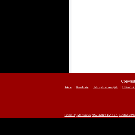
Copyrigh
|
|
|
Akce
Produkty
Jak vybrat naviják
Užitečné
ComeUp
Mattracks
NAVIJÁKY.CZ s.r.o.
PortableWi