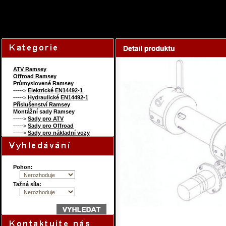
179882065
Content on this page re
ATV Ramsey
Offroad Ramsey
Průmyslovené Ramsey
----->
Elektrické EN14492-1
----->
Hydraulické EN14492-1
Příslušenství Ramsey
Montážní sady Ramsey
----->
Sady pro ATV
----->
Sady pro Offroad
----->
Sady pro nákladní vozy
Pohon:
Tažná síla: