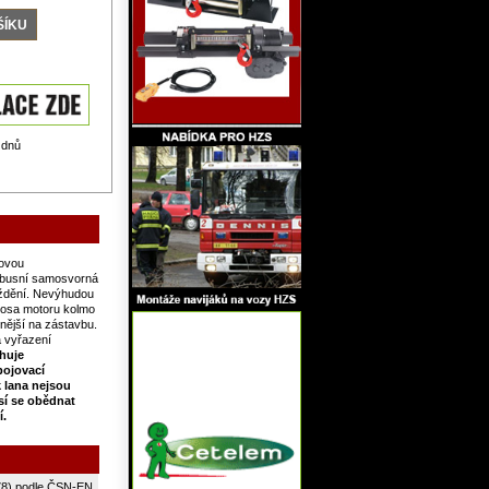
 dnů
kovou
obusní samosvorná
rždění. Nevýhudou
í osa motoru kolmo
nější na zástavbu.
a vyřazení
huje
pojovací
k lana nejsou
í se obědnat
í.
78) podle ČSN-EN