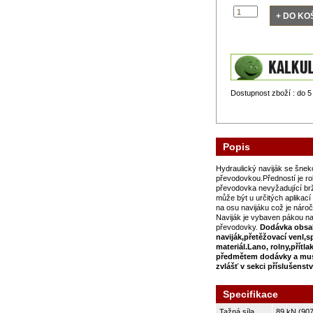
Dostupnost zboží : do 5
Popis
Hydraulický naviják se šne
převodovkou.Předností je r
převodovka nevyžadující b
může být u určitých aplikac
na osu navijáku což je nároč
Naviják je vybaven pákou n
převodovky.
Dodávka obsa
naviják,přetěžovací venl,s
materiál.Lano, rolny,přítla
předmětem dodávky a mus
zvlášť v sekci příslušenstv
Specifikace
Tažná síla
89 kN (90