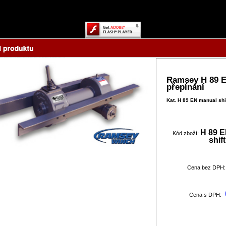
Content on this page requires a newer version of Adobe Flash Player.
Ramsey H 89 
přepínání
Kat. H 89 EN manual shi
H 89 
Kód zboží:
shift
Cena bez DPH:
Cena s DPH: