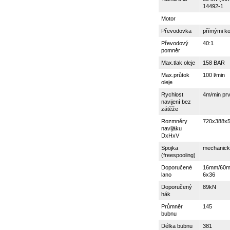
14492-1
Motor
Převodovka
přímými ko
Převodový
40:1
pomněr
Max.tlak oleje
158 BAR
Max.průtok
100 l/min
oleje
Rychlost
4m/min prv
navijení bez
zátěže
Rozmněry
720x388x
navijáku
DxHxV
Spojka
mechanic
(freespooling)
Doporučené
16mm/60m
lano
6x36
Doporučený
89kN
hák
Průmněr
145
bubnu
Délka bubnu
381