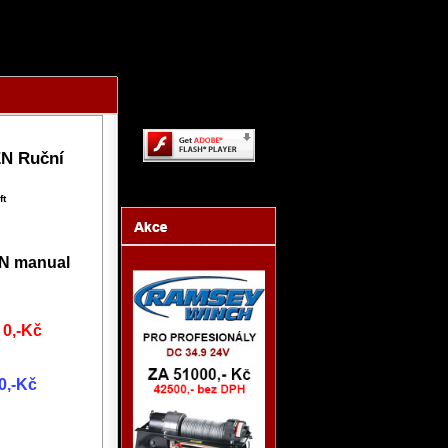
Content on this page
requires a newer version of
Adobe Flash Player.
EN Ruční
ft
EN manual
0,-Kč
0,-Kč