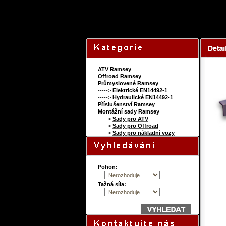
31172909
ATV Ramsey
Offroad Ramsey
Průmyslovené Ramsey
----->
Elektrické EN14492-1
----->
Hydraulické EN14492-1
Příslušenství Ramsey
Montážní sady Ramsey
----->
Sady pro ATV
----->
Sady pro Offroad
----->
Sady pro nákladní vozy
Pohon:
Tažná síla: