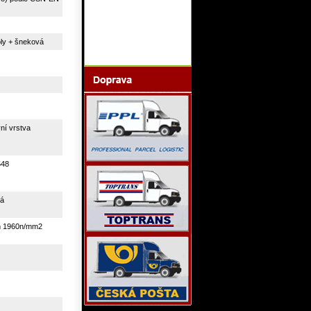
ly + šneková
ní vrstva
548
ká
 1960n/mm2