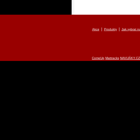
|
|
Akce
Produkty
Jak vybrat na
ComeUp
Mattracks
NAVIJÁKY.CZ 