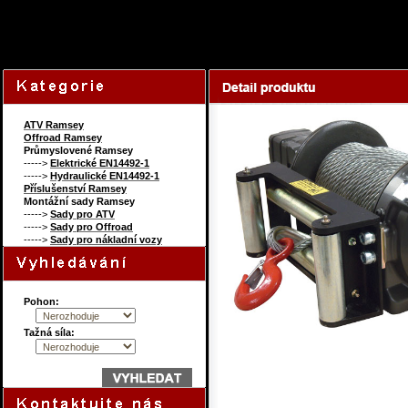
145434604
Content 
ATV Ramsey
Offroad Ramsey
Průmyslovené Ramsey
----->
Elektrické EN14492-1
----->
Hydraulické EN14492-1
Příslušenství Ramsey
Montážní sady Ramsey
----->
Sady pro ATV
----->
Sady pro Offroad
----->
Sady pro nákladní vozy
Pohon:
Tažná síla: